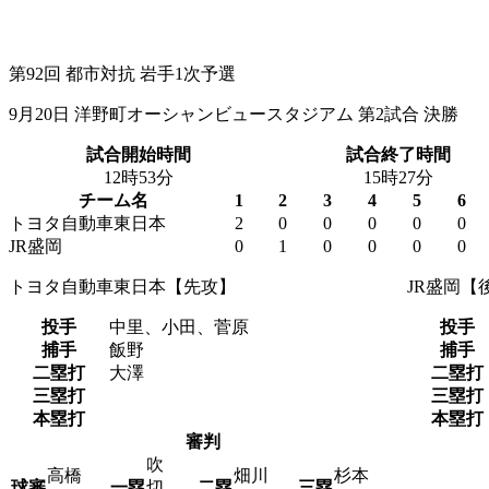
第92回 都市対抗 岩手1次予選
9月20日 洋野町オーシャンビュースタジアム 第2試合 決勝
試合開始時間
試合終了時間
12時53分
15時27分
チーム名
1
2
3
4
5
6
トヨタ自動車東日本
2
0
0
0
0
0
JR盛岡
0
1
0
0
0
0
トヨタ自動車東日本【先攻】
JR盛岡【
投手
中里、小田、菅原
投手
捕手
飯野
捕手
二塁打
大澤
二塁打
三塁打
三塁打
本塁打
本塁打
審判
吹
高橋
畑川
杉本
球審
一塁
切
二塁
三塁