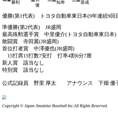
勝利
知寿
基成
優
優勝(第1代表) トヨタ自動車東日本(9年連続9回
準優勝(第2代表) JR盛岡
最高殊勲選手賞 中里優介(トヨタ自動車東日本)
敢闘賞 寺田翼(JR盛岡)
首位打者賞 中澤優也(JR盛岡)
15打席15打数7安打 打率4割6分7厘
新人賞 該当なし
特別賞 該当なし
公式記録員 野里 厚太 アナウンス 下畑 優
Copyright © Japan Amatetur Baseball Inc.All Rights Reserved.