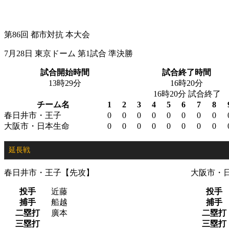
第86回 都市対抗 本大会
7月28日 東京ドーム 第1試合 準決勝
試合開始時間
試合終了時間
13時29分
16時20分
16時20分 試合終了
チーム名
1
2
3
4
5
6
7
8
春日井市・王子
0
0
0
0
0
0
0
0
大阪市・日本生命
0
0
0
0
0
0
0
0
延長戦
春日井市・王子【先攻】
大阪市・
投手
近藤
投手
捕手
船越
捕手
二塁打
廣本
二塁打
三塁打
三塁打