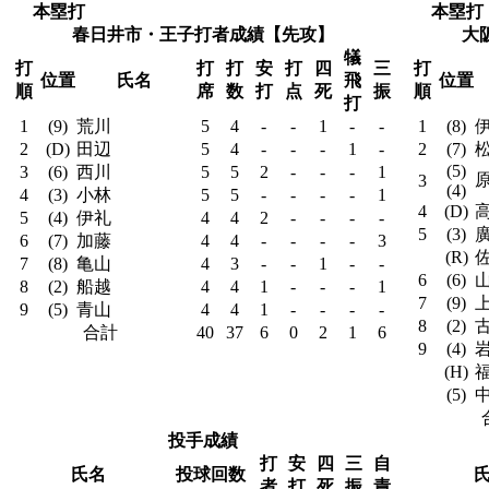
本塁打
本塁打
春日井市・王子打者成績【先攻】
大
犠
打
打
打
安
打
四
三
打
位置
氏名
飛
位置
順
席
数
打
点
死
振
順
打
1
(9)
荒川
5
4
-
-
1
-
-
1
(8)
2
(D)
田辺
5
4
-
-
-
1
-
2
(7)
(5)
3
(6)
西川
5
5
2
-
-
-
1
3
(4)
4
(3)
小林
5
5
-
-
-
-
1
4
(D)
5
(4)
伊礼
4
4
2
-
-
-
-
5
(3)
6
(7)
加藤
4
4
-
-
-
-
3
(R)
7
(8)
亀山
4
3
-
-
1
-
-
6
(6)
山
8
(2)
船越
4
4
1
-
-
-
1
7
(9)
9
(5)
青山
4
4
1
-
-
-
-
8
(2)
合計
40
37
6
0
2
1
6
9
(4)
(H)
(5)
投手成績
打
安
四
三
自
氏名
投球回数
者
打
死
振
責