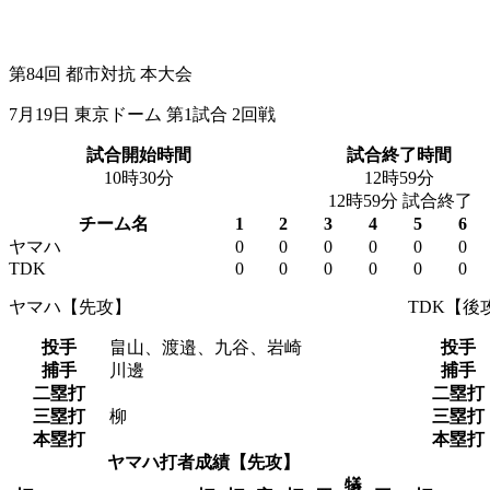
第84回 都市対抗 本大会
7月19日 東京ドーム 第1試合 2回戦
試合開始時間
試合終了時間
10時30分
12時59分
12時59分 試合終了
チーム名
1
2
3
4
5
6
ヤマハ
0
0
0
0
0
0
TDK
0
0
0
0
0
0
ヤマハ【先攻】
TDK【後
投手
畠山、渡邉、九谷、岩崎
投手
捕手
川邊
捕手
二塁打
二塁打
三塁打
柳
三塁打
本塁打
本塁打
ヤマハ打者成績【先攻】
犠