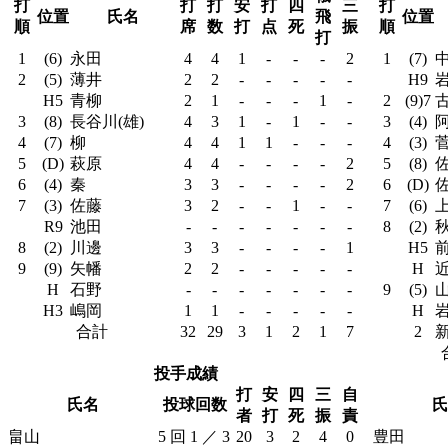
打
打
打
安
打
四
三
打
位置
氏名
飛
位置
順
席
数
打
点
死
振
順
打
1
(6)
永田
4
4
1
-
-
-
2
1
(7)
2
(5)
薄井
2
2
-
-
-
-
-
H9
H5
青柳
2
1
-
-
-
1
-
2
(9)7
3
(8)
長谷川(雄)
4
3
1
-
1
-
-
3
(4)
阿
4
(7)
柳
4
4
1
1
-
-
-
4
(3)
5
(D)
萩原
4
4
-
-
-
-
2
5
(8)
佐
6
(4)
秦
3
3
-
-
-
-
2
6
(D)
佐
7
(3)
佐藤
3
2
-
-
1
-
-
7
(6)
R9
池田
-
-
-
-
-
-
-
8
(2)
8
(2)
川邊
3
3
-
-
-
-
1
H5
9
(9)
矢幡
2
2
-
-
-
-
-
H
H
石野
-
-
-
-
-
-
-
9
(5)
H3
嶋岡
1
1
-
-
-
-
-
H
合計
32
29
3
1
2
1
7
2
投手成績
打
安
四
三
自
氏名
投球回数
氏
者
打
死
振
責
畠山
5 回 1 ／ 3
20
3
2
4
0
豊田